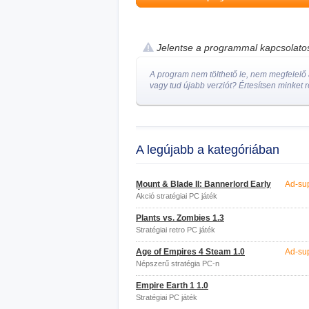
Jelentse a programmal kapcsolat
A program nem tölthető le, nem megfelelő a
vagy tud újabb verziót? Értesítsen minket r
A legújabb a kategóriában
Mount & Blade II: Bannerlord Early
Ad-su
Access
Akció stratégiai PC játék
Plants vs. Zombies 1.3
Stratégiai retro PC játék
Age of Empires 4 Steam 1.0
Ad-su
Népszerű stratégia PC-n
Empire Earth 1 1.0
Stratégiai PC játék