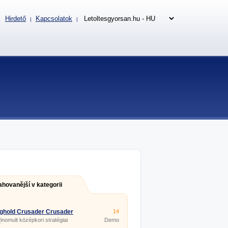
Hirdető
Kapcsolatok
|
|
ahovanější v kategorii
ghold Crusader Crusader
14
finomult középkori stratégiai
Demo
ék