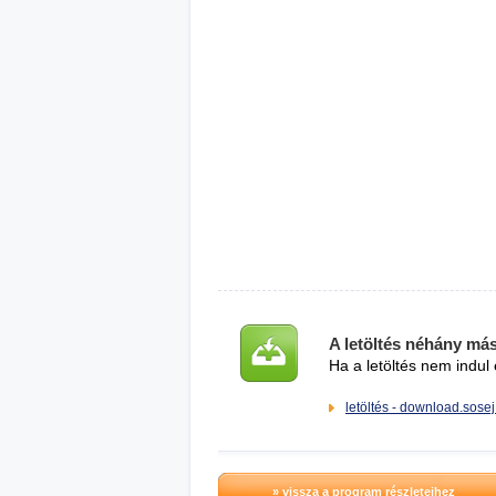
A letöltés néhány má
Ha a letöltés nem indul 
letöltés - download.sosej
» vissza a program részleteihez