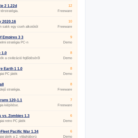
ie 2 1.22d
12
 térstratégia.
Freeware
y 2020.16
10
 sakk egy cseh alkotótól
Freeware
f Empires 3 3
9
elmi stratégia PC-n
Demo
 1.0
8
ék a civilizáció fejlődéséről
Demo
e Earth 1 1.0
8
giai PC játék
Demo
all
8
dejű stratégia.
Freeware
rans 120-1.1
7
gia kiépítése.
Freeware
s vs. Zombies 1.3
6
giai retro PC játék
Demo
eFleet Pacific War 1.34
6
giai játék a 2. világháború
Demo