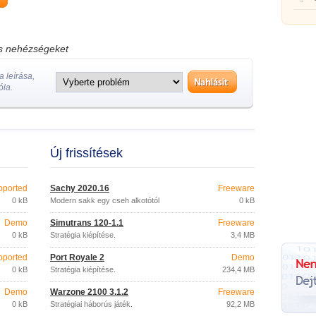
idősza
os nehézségeket
 leírása,
óla.
Új frissítések
pported
Šachy 2020.16
Freeware
0 kB
Modern sakk egy cseh alkotótól
0 kB
Demo
Simutrans 120-1.1
Freeware
0 kB
Stratégia kiépítése.
3,4 MB
pported
Port Royale 2
Demo
0 kB
Stratégia kiépítése.
234,4 MB
Demo
Warzone 2100 3.1.2
Freeware
0 kB
Stratégiai háborús játék.
92,2 MB