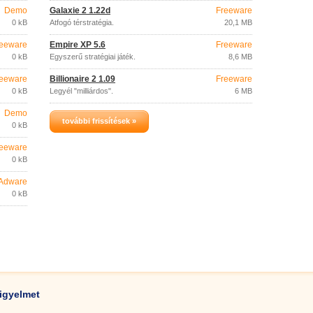
Demo
Galaxie 2 1.22d
Freeware
0 kB
Átfogó térstratégia.
20,1 MB
eeware
Empire XP 5.6
Freeware
0 kB
Egyszerű stratégiai játék.
8,6 MB
eeware
Billionaire 2 1.09
Freeware
0 kB
Legyél "milliárdos".
6 MB
Demo
további frissítések »
0 kB
eeware
0 kB
Adware
0 kB
igyelmet