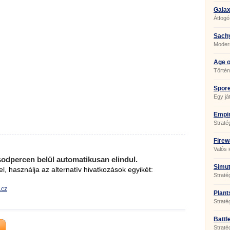
Galax
Átfogó
Šach
Modern
Age o
Történ
Spore
Egy ját
Empir
Straté
Firew
Valós i
sodpercen belül automatikusan elindul.
Simut
el, használja az alternatív hivatkozások egyikét:
Straté
.cz
Plant
Straté
Battl
Straté