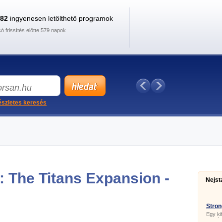
882
ingyenesen letölthető programok
só frissítés előtte 579 napok
szletes keresés
: The Titans Expansion -
Nejst
Stron
Egy ki
PC-ját