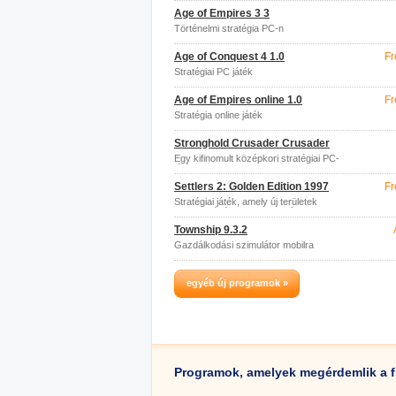
Age of Empires 3 3
Történelmi stratégia PC-n
Age of Conquest 4 1.0
Fr
Stratégiai PC játék
Age of Empires online 1.0
Fr
Stratégia online játék
Stronghold Crusader Crusader
Egy kifinomult középkori stratégiai PC-
játék
Settlers 2: Golden Edition 1997
Fr
Stratégiai játék, amely új területek
letelepedésére összpontosít
Township 9.3.2
Gazdálkodási szimulátor mobilra
egyéb új programok »
Programok, amelyek megérdemlik a f