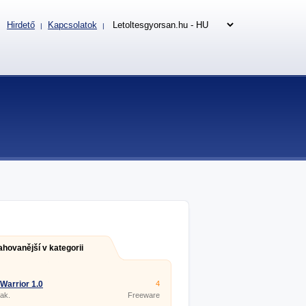
Hirdető
Kapcsolatok
|
|
ahovanější v kategorii
Warrior 1.0
4
eak.
Freeware