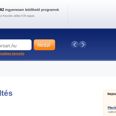
882
ingyenesen letölthető programok
só frissítés előtte 578 napok
szletes keresés
ltés
Nejst
Plech
Jailbr