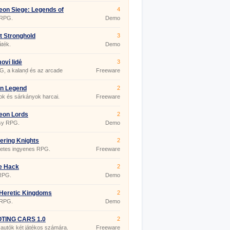
on Siege: Legends of
4
na
 RPG.
Demo
t Stronghold
3
játék.
Demo
oví lidé
3
, a kaland és az arcade
Freeware
almi keveréke.
on Legend
2
k és sárkányok harcai.
Freeware
eon Lords
2
sy RPG.
Demo
ring Knights
2
metes ingyenes RPG.
Freeware
e Hack
2
 RPG.
Demo
 Heretic Kingdoms
2
 RPG.
Demo
TING CARS 1.0
2
autók két játékos számára.
Freeware