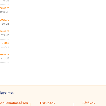
47,4 MB
eeware
12,6 MB
eeware
10 MB
eeware
7,3 MB
Demo
1,1 GB
eeware
4,1 MB
igyelmet
obilalkalmazások
Eszközök
Játékok