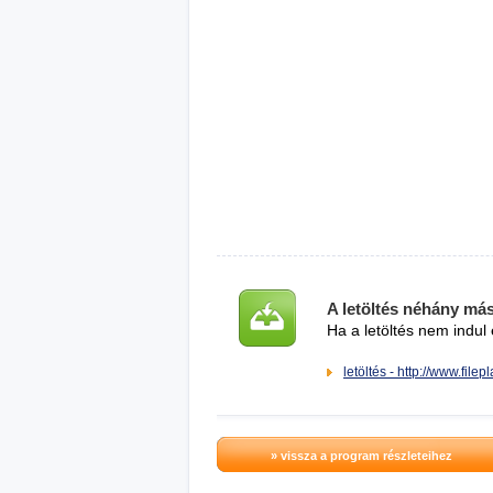
A letöltés néhány má
Ha a letöltés nem indul 
letöltés - http://www.file
» vissza a program részleteihez