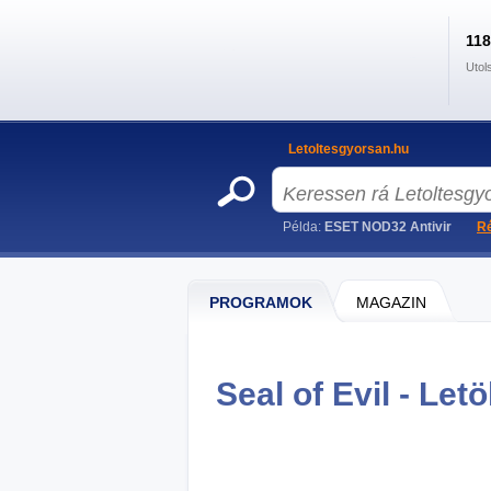
11
Utol
Letoltesgyorsan.hu
Példa:
ESET NOD32 Antivir
Ré
PROGRAMOK
MAGAZIN
Seal of Evil - Letö