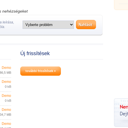
os nehézségeket
 leírása,
óla.
Új frissítések
Demo
további frissítések »
86,5 MB
Demo
0 kB
Demo
0 kB
Demo
34,7 MB
Demo