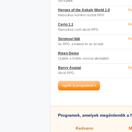
Sci-fi játék.
Heroes of the Askaly World 1.0
Fr
Klasszikus körökre osztott RPG.
Čerto 1.1
Fr
Klasszikus cseh akció-RPG.
Stromoví lidé
Fr
Az RPG, a kaland és az arcade
forradalmi keveréke.
Risen Demo
Új játék a Gothic sorozat alkotójától.
Barvy Avanai
Fr
Akció RPG.
egyéb új programok »
Programok, amelyek megérdemlik a f
Kedvenc
M