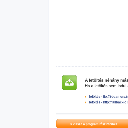
A letöltés néhány má
Ha a letöltés nem indul 
letöltés - ftp://3dgamers.
letöltés - http://fallback-
» vissza a program részleteihez