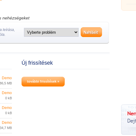
os nehézségeket
 leírása,
óla.
Új frissítések
Demo
további frissítések »
86,5 MB
Demo
0 kB
Demo
0 kB
Demo
34,7 MB