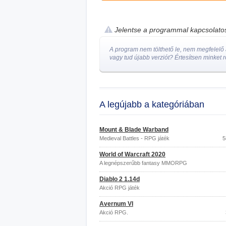
Jelentse a programmal kapcsolat
A program nem tölthető le, nem megfelelő a
vagy tud újabb verziót? Értesítsen minket r
A legújabb a kategóriában
Mount & Blade Warband
Medieval Battles - RPG játék
5
World of Warcraft 2020
A legnépszerűbb fantasy MMORPG
Diablo 2 1.14d
Akció RPG játék
Avernum VI
Akció RPG.