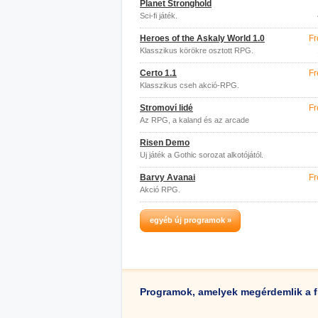
Planet Stronghold
Sci-fi játék.
Heroes of the Askaly World 1.0
Fr
Klasszikus körökre osztott RPG.
Čerto 1.1
Fr
Klasszikus cseh akció-RPG.
Stromoví lidé
Fr
Az RPG, a kaland és az arcade
forradalmi keveréke.
Risen Demo
Új játék a Gothic sorozat alkotójától.
Barvy Avanai
Fr
Akció RPG.
egyéb új programok »
Programok, amelyek megérdemlik a f