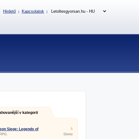
Hirdető
Kapcsolatok
|
|
ahovanější v kategorii
on Siege: Legends of
5
na
 RPG.
Demo