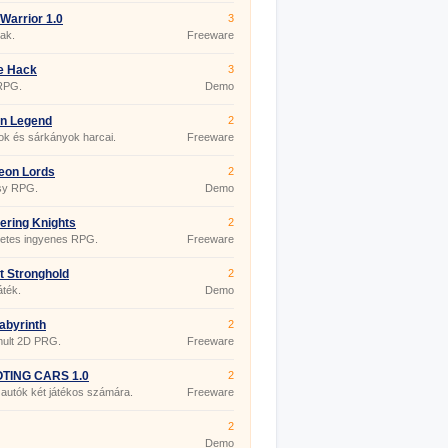
Warrior 1.0
3
eak.
Freeware
e Hack
3
 RPG.
Demo
on Legend
2
k és sárkányok harcai.
Freeware
eon Lords
2
sy RPG.
Demo
ring Knights
2
metes ingyenes RPG.
Freeware
t Stronghold
2
játék.
Demo
labyrinth
2
mult 2D PRG.
Freeware
TING CARS 1.0
2
autók két játékos számára.
Freeware
2
Demo