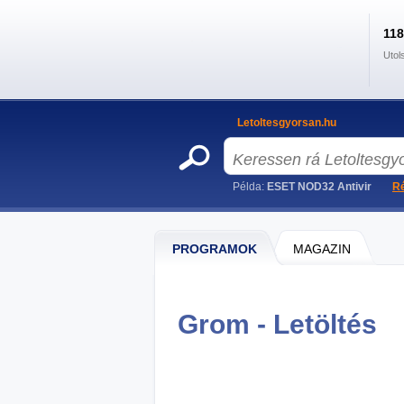
11
Utol
Letoltesgyorsan.hu
Példa:
ESET NOD32 Antivir
Ré
PROGRAMOK
MAGAZIN
Grom - Letöltés