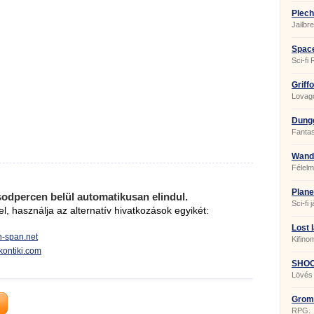
Plech
Jailbr
Spac
Sci-fi
Griff
Lovago
Dung
Fanta
Wande
Félel
Plane
sodpercen belül automatikusan elindul.
Sci-fi 
el, használja az alternatív hivatkozások egyikét:
Lost 
in-span.net
Kifino
g.kontiki.com
SHOO
Lövés 
Grom
RPG.