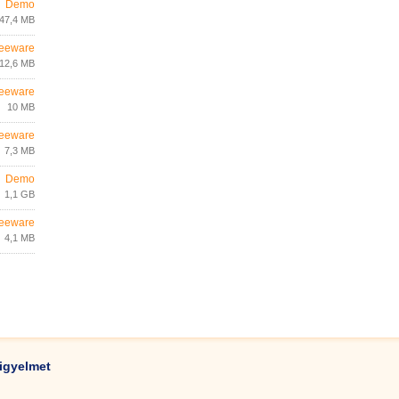
Demo
47,4 MB
eeware
12,6 MB
eeware
10 MB
eeware
7,3 MB
Demo
1,1 GB
eeware
4,1 MB
igyelmet