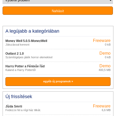
A legújabb a kategóriában
Freeware
Money Well 5.0.5-MoneyWell
Játszással keresni
0 kB
Demo
Outlast 2 1.0
Számítógépes játék horror elemekkel
0 kB
Demo
Harry Potter a Fénixův řád
Kaland a Harry Pottertől
400,5 MB
egyéb új programok »
Új frissítések
Freeware
Jízda Smrti
Fedezze fel a régi ház titkát.
6,6 MB