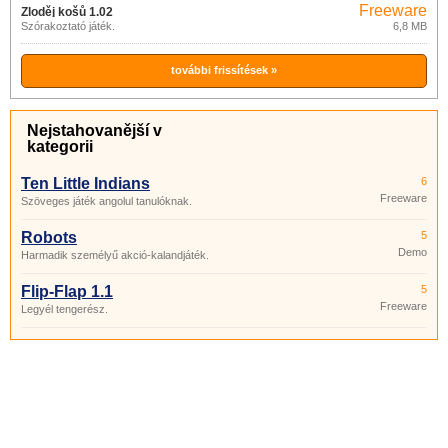
Freeware
Zloděj košů 1.02
Szórakoztató játék.
6,8 MB
további frissítések »
Nejstahovanější v
kategorii
Ten Little Indians
6
Freeware
Szöveges játék angolul tanulóknak.
Robots
5
Demo
Harmadik személyű akció-kalandjáték.
Flip-Flap 1.1
5
Freeware
Legyél tengerész.