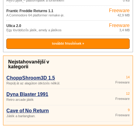
Retro játék – platformjáték a történelem
0 kB
előtti időkből
Freeware
Frantic Freddie Returns 1.1
A Commodore 64 platformer remake-je.
42,9 MB
Freeware
Ulica 2.0
Egy lövöldözős játék, amely a játékos
3,4 MB
észlelését edzi.
további frissítések »
Nejstahovanější v
kategorii
ChoppShroom3D 1.5
14
Freeware
Repülj át az alagúton ütközés nélkül.
Dyna Blaster 1991
12
Freeware
Retro arcade játék
Cave of No Return
9
Freeware
Játék a barlangban.