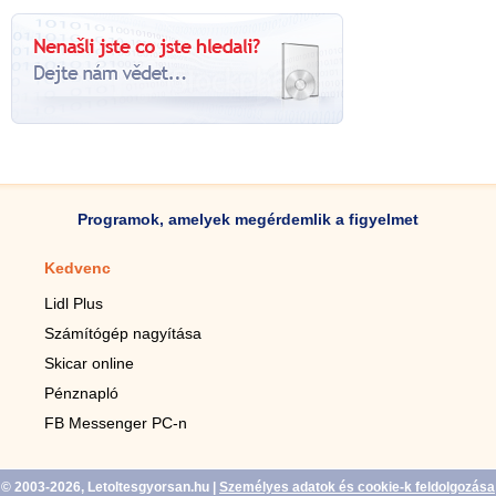
Programok, amelyek megérdemlik a figyelmet
Kedvenc
Mobilalkalmazások
Lidl Plus
Lépésszámláló mobilhoz
Számítógép nagyítása
Mobil-nagyító
Skicar online
TV távirányító
Pénznapló
Élő háttérképek mobilra
FB Messenger PC-n
Marias mobilhoz
© 2003-2026, Letoltesgyorsan.hu
|
Személyes adatok és cookie-k feldolgozása