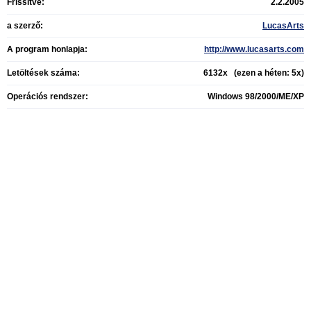
Frissítve:
2.2.2005
a szerző:
LucasArts
A program honlapja:
http://www.lucasarts.com
Letöltések száma:
6132x (ezen a héten: 5x)
Operációs rendszer:
Windows 98/2000/ME/XP