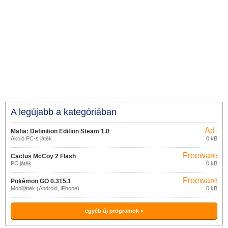
A legújabb a kategóriában
Ad-
Mafia: Definition Edition Steam 1.0
supported
Akció PC-s játék
0 kB
Freeware
Cactus McCoy 2 Flash
PC játék
0 kB
Freeware
Pokémon GO 0.315.1
Mobiljáték (Android, iPhone)
0 kB
egyéb új programok »