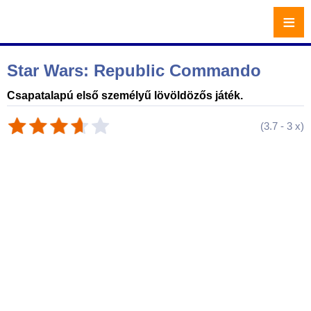
≡
Star Wars: Republic Commando
Csapatalapú első személyű lövöldözős játék.
(
3.7
-
3
x)