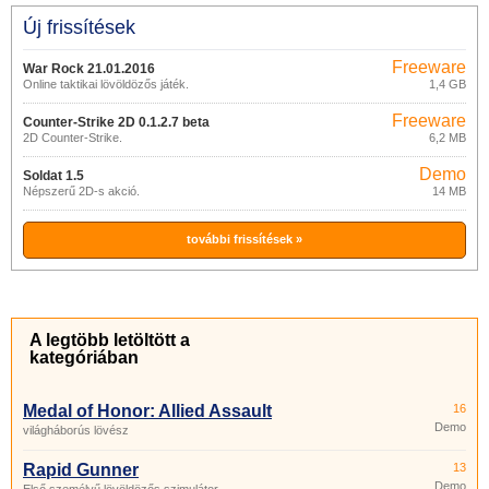
Új frissítések
Freeware
War Rock 21.01.2016
Online taktikai lövöldözős játék.
1,4 GB
Freeware
Counter-Strike 2D 0.1.2.7 beta
2D Counter-Strike.
6,2 MB
Demo
Soldat 1.5
Népszerű 2D-s akció.
14 MB
további frissítések »
A legtöbb letöltött a
kategóriában
Medal of Honor: Allied Assault
16
Demo
világháborús lövész
Rapid Gunner
13
Demo