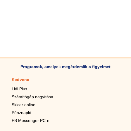
Programok, amelyek megérdemlik a figyelmet
Kedvenc
Mobilalkalmazások
Lidl Plus
Lépésszámláló mobilhoz
Számítógép nagyítása
Mobil-nagyító
Skicar online
TV távirányító
Pénznapló
Élő háttérképek mobilra
FB Messenger PC-n
Marias mobilhoz