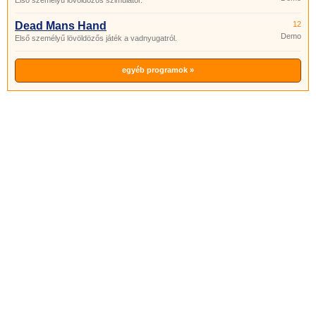
Első személyű lövöldözős szimulátor.
Dead Mans Hand
12
Demo
Első személyű lövöldözős játék a vadnyugatról.
egyéb programok »