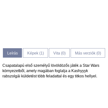
Leírás
Képek (
1
)
Vita (
0
)
Más verziók (0)
Csapatalapú első személyű lövöldözős játék a Star Wars
környezetből, amely magában foglalja a Kashyyyk
rabszolgái küldetést több feladattal és egy titkos hellyel.