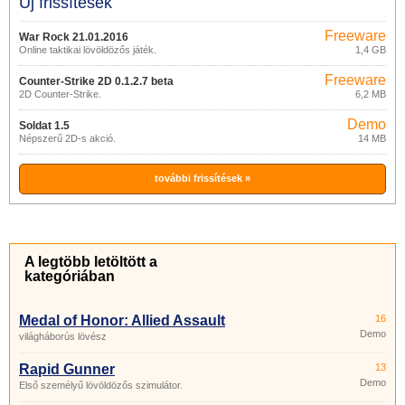
Új frissítések
Freeware
War Rock 21.01.2016
Online taktikai lövöldözős játék.
1,4 GB
Freeware
Counter-Strike 2D 0.1.2.7 beta
2D Counter-Strike.
6,2 MB
Demo
Soldat 1.5
Népszerű 2D-s akció.
14 MB
további frissítések »
A legtöbb letöltött a
kategóriában
Medal of Honor: Allied Assault
16
Demo
világháborús lövész
Rapid Gunner
13
Demo
Első személyű lövöldözős szimulátor.