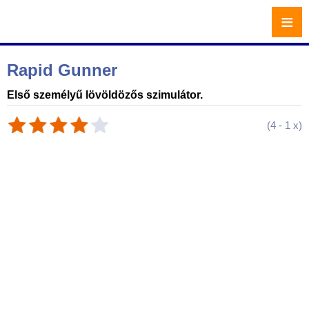
≡
Rapid Gunner
Első személyű lövöldözős szimulátor.
(
4
-
1
x)