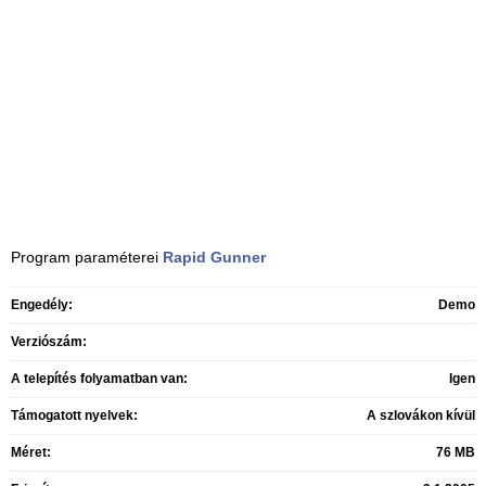
Program paraméterei
Rapid Gunner
Engedély:
Demo
Verziószám:
A telepítés folyamatban van:
Igen
Támogatott nyelvek:
A szlovákon kívül
Méret:
76 MB