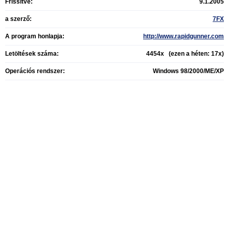
Frissítve:
9.1.2005
a szerző:
7FX
A program honlapja:
http://www.rapidgunner.com
Letöltések száma:
4454x (ezen a héten: 17x)
Operációs rendszer:
Windows 98/2000/ME/XP