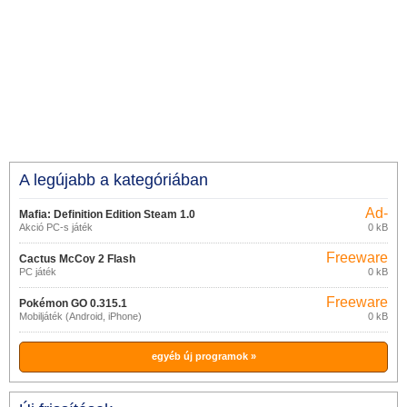
A legújabb a kategóriában
Ad-
Mafia: Definition Edition Steam 1.0
supported
Akció PC-s játék
0 kB
Freeware
Cactus McCoy 2 Flash
PC játék
0 kB
Freeware
Pokémon GO 0.315.1
Mobiljáték (Android, iPhone)
0 kB
egyéb új programok »