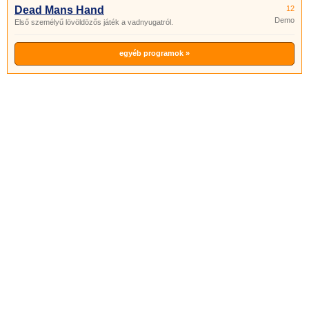
Dead Mans Hand
12
Demo
Első személyű lövöldözős játék a vadnyugatról.
egyéb programok »