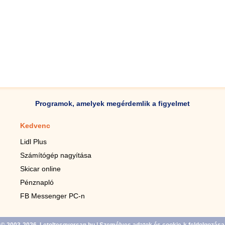
Programok, amelyek megérdemlik a figyelmet
Kedvenc
Mobilalkalmazások
Lidl Plus
Lépésszámláló mobilhoz
Számítógép nagyítása
Mobil-nagyító
Skicar online
TV távirányító
Pénznapló
Élő háttérképek mobilra
FB Messenger PC-n
Marias mobilhoz