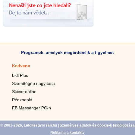
Programok, amelyek megérdemlik a figyelmet
Kedvenc
Mobilalkalmazások
Lidl Plus
Lépésszámláló mobilhoz
Számítógép nagyítása
Mobil-nagyító
Skicar online
TV távirányító
Pénznapló
Élő háttérképek mobilra
FB Messenger PC-n
Marias mobilhoz
© 2003-2026, Letoltesgyorsan.hu
|
Személyes adatok és cookie-k feldolgozása
Reklama a kontakty