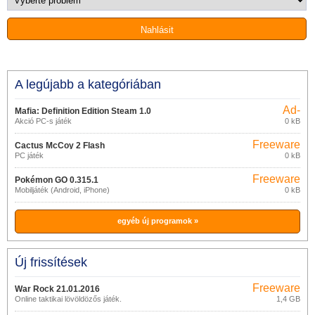
A legújabb a kategóriában
Ad-
Mafia: Definition Edition Steam 1.0
supported
Akció PC-s játék
0 kB
Freeware
Cactus McCoy 2 Flash
PC játék
0 kB
Freeware
Pokémon GO 0.315.1
Mobiljáték (Android, iPhone)
0 kB
egyéb új programok »
Új frissítések
Freeware
War Rock 21.01.2016
Online taktikai lövöldözős játék.
1,4 GB