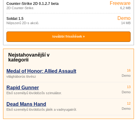
Freeware
Counter-Strike 2D 0.1.2.7 beta
2D Counter-Strike.
6,2 MB
Demo
Soldat 1.5
Népszerű 2D-s akció.
14 MB
további frissítések »
Nejstahovanější v
kategorii
Medal of Honor: Allied Assault
16
Demo
világháborús lövész
Rapid Gunner
13
Demo
Első személyű lövöldözős szimulátor.
Dead Mans Hand
12
Demo
Első személyű lövöldözős játék a vadnyugatról.