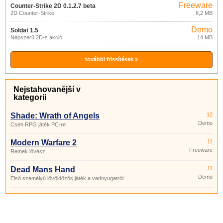
Freeware
Counter-Strike 2D 0.1.2.7 beta
2D Counter-Strike.
6,2 MB
Demo
Soldat 1.5
Népszerű 2D-s akció.
14 MB
további frissítések »
Nejstahovanější v
kategorii
Shade: Wrath of Angels
12
Demo
Cseh RPG játék PC-re
Modern Warfare 2
11
Freeware
Remek lövész.
Dead Mans Hand
11
Demo
Első személyű lövöldözős játék a vadnyugatról.