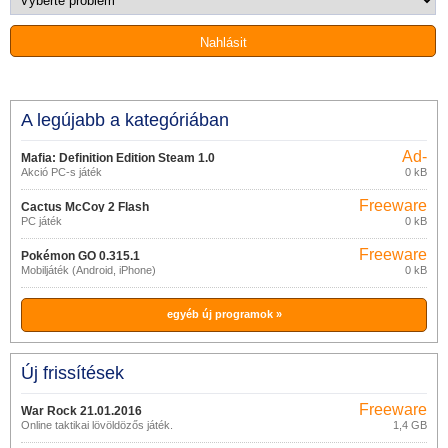
A legújabb a kategóriában
Ad-
Mafia: Definition Edition Steam 1.0
supported
Akció PC-s játék
0 kB
Freeware
Cactus McCoy 2 Flash
PC játék
0 kB
Freeware
Pokémon GO 0.315.1
Mobiljáték (Android, iPhone)
0 kB
egyéb új programok »
Új frissítések
Freeware
War Rock 21.01.2016
Online taktikai lövöldözős játék.
1,4 GB