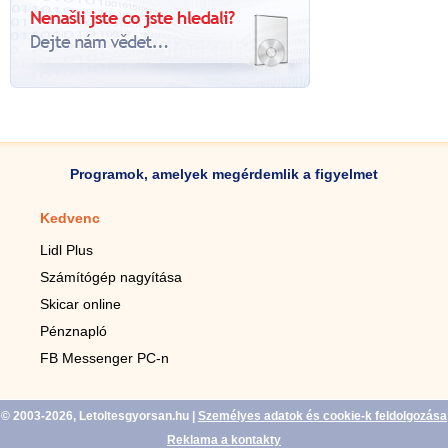
Programok, amelyek megérdemlik a figyelmet
Kedvenc
Mobilalkalmazások
Lidl Plus
Lépésszámláló mobilhoz
Számítógép nagyítása
Mobil-nagyító
Skicar online
TV távirányító
Pénznapló
Élő háttérképek mobilra
FB Messenger PC-n
Marias mobilhoz
© 2003-2026, Letoltesgyorsan.hu
|
Személyes adatok és cookie-k feldolgozása
Reklama a kontakty