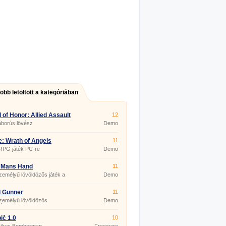
több letöltött a kategóriában
 of Honor: Allied Assault
12
áborús lövész
Demo
: Wrath of Angels
11
RPG játék PC-re
Demo
 Mans Hand
11
zemélyű lövöldözős játék a
Demo
gatról.
d Gunner
11
zemélyű lövöldözős
Demo
átor.
č 1.0
10