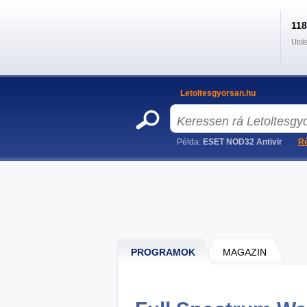
11
Utol
Letoltesgyorsan.hu
Példa:
ESET NOD32 Antivir
Ré
PROGRAMOK
MAGAZIN