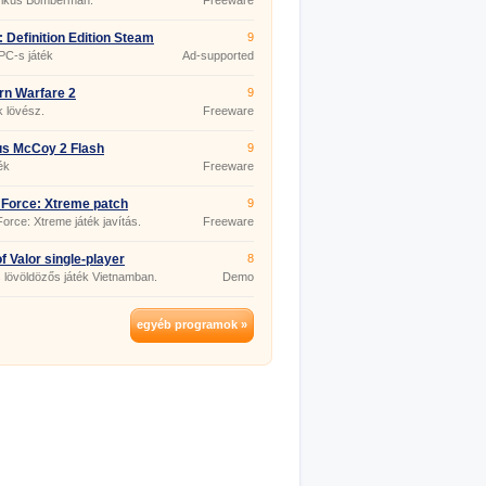
zikus Bomberman.
Freeware
: Definition Edition Steam
9
PC-s játék
Ad-supported
n Warfare 2
9
 lövész.
Freeware
s McCoy 2 Flash
9
ék
Freeware
 Force: Xtreme patch
9
0
Force: Xtreme játék javítás.
Freeware
f Valor single-player
8
 lövöldözős játék Vietnamban.
Demo
egyéb programok »