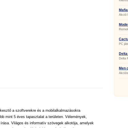
Klass
Mafia
1.0
Akció 
Moder
Remek
Cactu
PC ját
Delta
1.6.5.
Delta 
Men o
Akciós
kesztő a szoftverekre és a mobilalkalmazásokra
bb mint 5 éves tapasztalat a területen. Vélemények,
 írása. Világos és informatív szövegek alkotója, amelyek