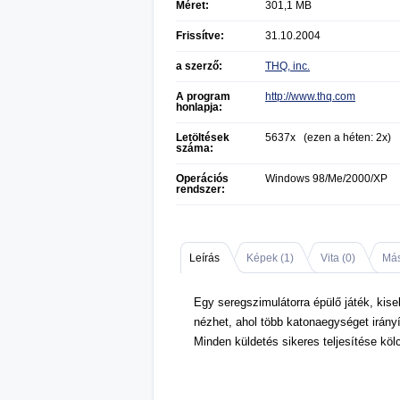
Méret:
301,1 MB
Frissítve:
31.10.2004
a szerző:
THQ, inc.
A program
http://www.thq.com
honlapja:
Letöltések
5637x (ezen a héten: 2x)
száma:
Operációs
Windows 98/Me/2000/XP
rendszer:
Leírás
Képek (
1
)
Vita (
0
)
Más
Egy seregszimulátorra épülő játék, kise
nézhet, ahol több katonaegységet irány
Minden küldetés sikeres teljesítése kö