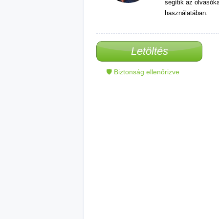
segítik az olvasók
használatában.
Letöltés
🛡 Biztonság ellenőrizve