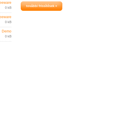
eeware
további frissítések »
0 kB
eeware
0 kB
Demo
0 kB