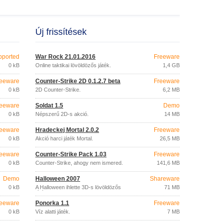
Új frissítések
pported
War Rock 21.01.2016
Freeware
0 kB
Online taktikai lövöldözős játék.
1,4 GB
eeware
Counter-Strike 2D 0.1.2.7 beta
Freeware
0 kB
2D Counter-Strike.
6,2 MB
eeware
Soldat 1.5
Demo
0 kB
Népszerű 2D-s akció.
14 MB
eeware
Hradeckej Mortal 2.0.2
Freeware
0 kB
Akció harci játék Mortal.
26,5 MB
eeware
Counter-Strike Pack 1.03
Freeware
0 kB
Counter-Strike, ahogy nem ismered.
141,6 MB
Demo
Halloween 2007
Shareware
0 kB
A Halloween ihlette 3D-s lövöldözős
71 MB
játék.
eeware
Ponorka 1.1
Freeware
0 kB
Víz alatti játék.
7 MB