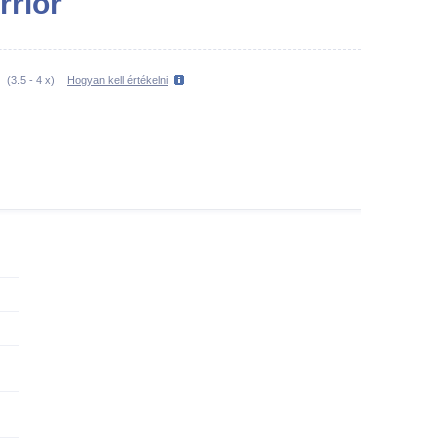
rrior
(
3.5
-
4
x)
Hogyan kell értékelni