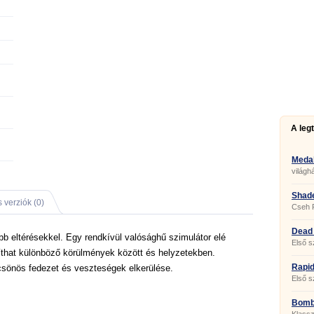
A leg
Medal
világh
Shade
 verziók (0)
Cseh 
Dead
bb eltérésekkel. Egy rendkívül valósághű szimulátor elé
Első s
vadnyu
íthat különböző körülmények között és helyzetekben.
Rapi
lcsönös fedezet és veszteségek elkerülése.
Első s
szimul
Bombi