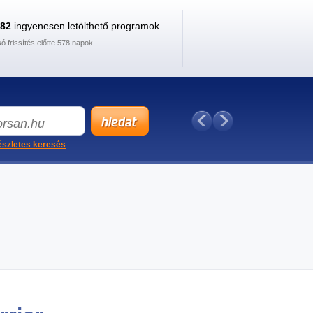
882
ingyenesen letölthető programok
só frissítés előtte 578 napok
szletes keresés