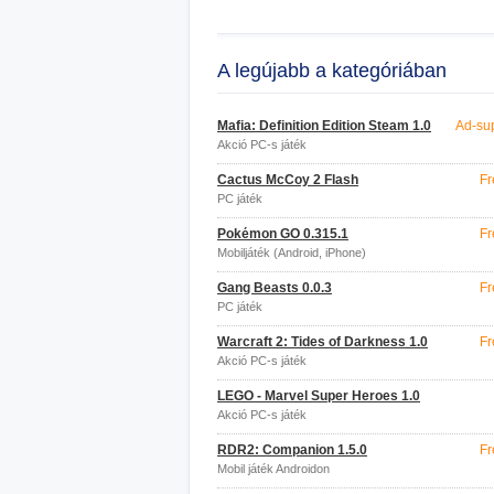
A legújabb a kategóriában
Mafia: Definition Edition Steam 1.0
Ad-su
Akció PC-s játék
Cactus McCoy 2 Flash
Fr
PC játék
Pokémon GO 0.315.1
Fr
Mobiljáték (Android, iPhone)
Gang Beasts 0.0.3
Fr
PC játék
Warcraft 2: Tides of Darkness 1.0
Fr
Akció PC-s játék
LEGO - Marvel Super Heroes 1.0
Akció PC-s játék
RDR2: Companion 1.5.0
Fr
Mobil játék Androidon