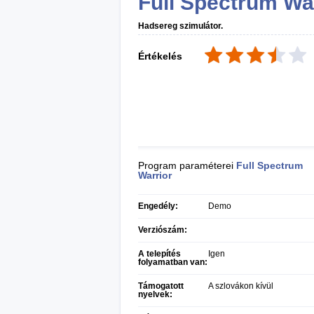
Full Spectrum Wa
Hadsereg szimulátor.
Értékelés
Program paraméterei
Full Spectrum
Warrior
Engedély:
Demo
Verziószám:
A telepítés
Igen
folyamatban van:
Támogatott
A szlovákon kívül
nyelvek: