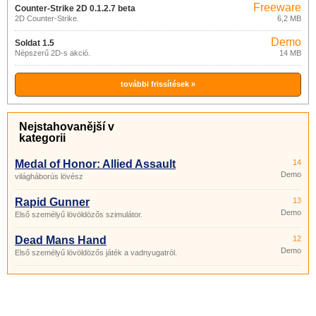
Freeware
Counter-Strike 2D 0.1.2.7 beta
2D Counter-Strike.
6,2 MB
Demo
Soldat 1.5
Népszerű 2D-s akció.
14 MB
további frissítések »
Nejstahovanější v
kategorii
Medal of Honor: Allied Assault
14
Demo
világháborús lövész
Rapid Gunner
13
Demo
Első személyű lövöldözős szimulátor.
Dead Mans Hand
12
Demo
Első személyű lövöldözős játék a vadnyugatról.