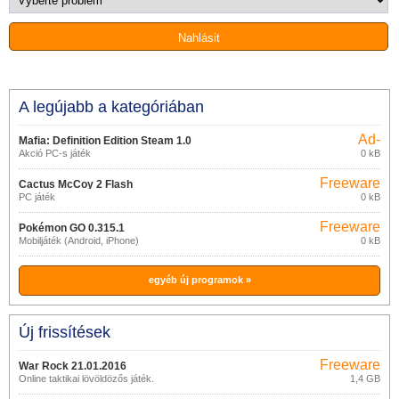
A legújabb a kategóriában
Ad-
Mafia: Definition Edition Steam 1.0
supported
Akció PC-s játék
0 kB
Freeware
Cactus McCoy 2 Flash
PC játék
0 kB
Freeware
Pokémon GO 0.315.1
Mobiljáték (Android, iPhone)
0 kB
egyéb új programok »
Új frissítések
Freeware
War Rock 21.01.2016
Online taktikai lövöldözős játék.
1,4 GB