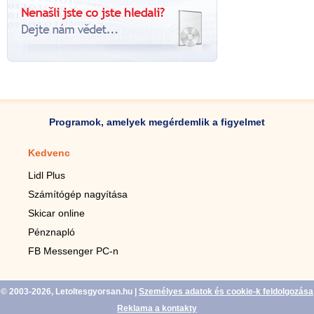
Programok, amelyek megérdemlik a figyelmet
Kedvenc
Mobilalkalmazások
Lidl Plus
Lépésszámláló mobilhoz
Számítógép nagyítása
Mobil-nagyító
Skicar online
TV távirányító
Pénznapló
Élő háttérképek mobilra
FB Messenger PC-n
Marias mobilhoz
© 2003-2026, Letoltesgyorsan.hu
|
Személyes adatok és cookie-k feldolgozása
Reklama a kontakty