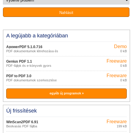
A legújabb a kategóriában
Demo
ApowerPDF 5.1.0.716
PDF dokumentumok létrehozása és
0 kB
szerkesztése
Freeware
Genius PDF 1.1
PDF-fájlok és e-könyvek gyors
0 kB
megnyitása
Freeware
PDF to PDF 3.0
PDF dokumentumok szerkesztése
0 kB
egyéb új programok »
Új frissítések
Freeware
WinScan2PDF 6.91
Beolvasás PDF fájlba
199 kB