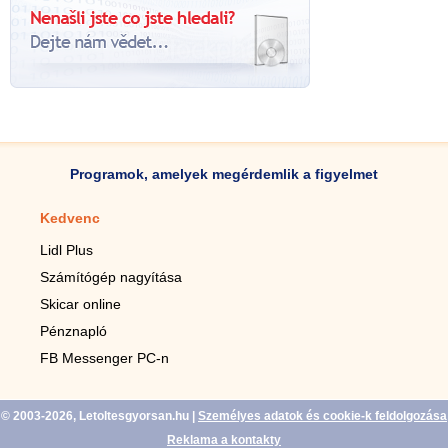
Programok, amelyek megérdemlik a figyelmet
Kedvenc
Mobilalkalmazások
Lidl Plus
Lépésszámláló mobilhoz
Számítógép nagyítása
Mobil-nagyító
Skicar online
TV távirányító
Pénznapló
Élő háttérképek mobilra
FB Messenger PC-n
Marias mobilhoz
© 2003-2026, Letoltesgyorsan.hu
|
Személyes adatok és cookie-k feldolgozása
Reklama a kontakty