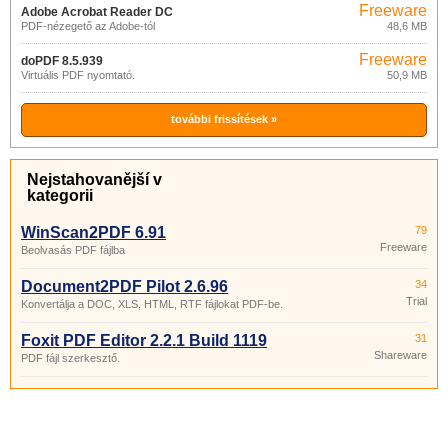
Freeware
Adobe Acrobat Reader DC
PDF-nézegető az Adobe-tól
48,6 MB
2015.023.20053
Freeware
doPDF 8.5.939
Virtuális PDF nyomtató.
50,9 MB
további frissítések »
Nejstahovanější v
kategorii
WinScan2PDF 6.91
79
Freeware
Beolvasás PDF fájlba
Document2PDF Pilot 2.6.96
34
Trial
Konvertálja a DOC, XLS, HTML, RTF fájlokat PDF-be.
Foxit PDF Editor 2.2.1 Build 1119
31
Shareware
PDF fájl szerkesztő.