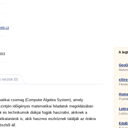
web.cz
A leg
003
GeoGe
Matema
oktatá
 verziók (0)
eXtre
Filmek
Home
Prakti
atikai csomag (Computer Algebra System), amely
pénzüg
szintjén időigényes matematikai feladatok megoldásában
Lottra
 és technikumok diákjai fogják használni, akiknek a
Lottós
ikatanárok is, akik hasznos eszköznek találják az órákra
EduB
szből áll.