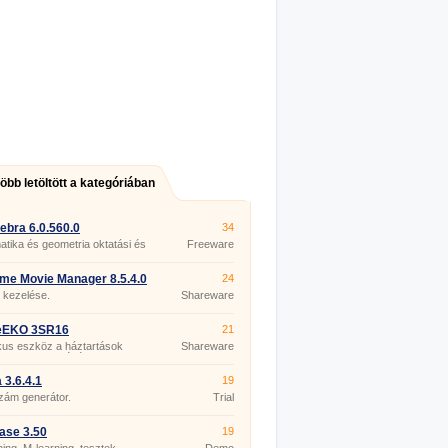
több letöltött a kategóriában
bra 6.0.560.0
34
tika és geometria oktatási és
Freeware
si programja
me Movie Manager 8.5.4.0
24
 kezelése.
Shareware
EKO 3SR16
21
kus eszköz a háztartások
Shareware
yeinek kezelésére.
 3.6.4.1
19
zám generátor.
Trial
ase 3.50
19