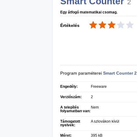
Smart Counter
2
Egy átfogó matematikai csomag.
Értékelés
Program paraméterei
Smart Counter
2
Engedély:
Freeware
Verziószám:
2
A telepítés
Nem
folyamatban van:
Támogatott
A szlovákon kívül
nyelvek:
Méret:
395 kB