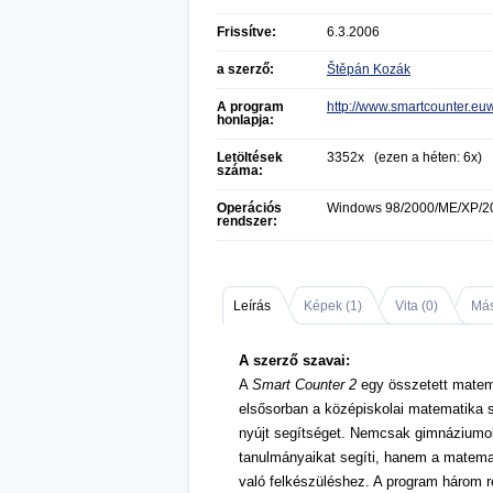
Frissítve:
6.3.2006
a szerző:
Štěpán Kozák
A program
http://www.smartcounter.eu
honlapja:
Letöltések
3352x (ezen a héten: 6x)
száma:
Operációs
Windows 98/2000/ME/XP/2
rendszer:
Leírás
Képek (
1
)
Vita (
0
)
Más
A szerző szavai:
A
Smart Counter 2
egy összetett matem
elsősorban a középiskolai matematika 
nyújt segítséget. Nemcsak gimnáziumok
tanulmányaikat segíti, hanem a matemat
való felkészüléshez. A program három ré