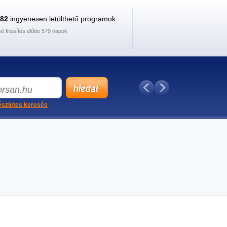
882
ingyenesen letölthető programok
só frissítés előtte 579 napok
szletes keresés