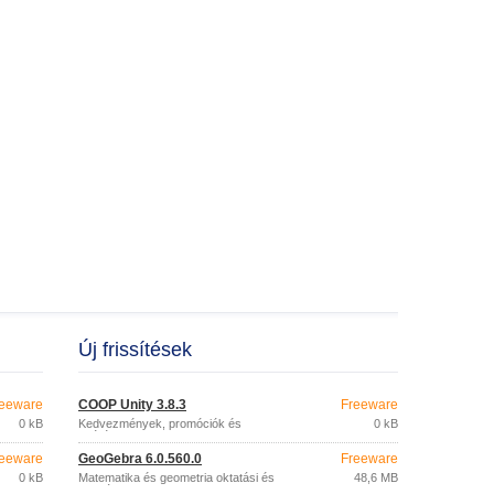
Új frissítések
eeware
COOP Unity 3.8.3
Freeware
0 kB
Kedvezmények, promóciók és
0 kB
szórólapok mobilra
eeware
GeoGebra 6.0.560.0
Freeware
0 kB
Matematika és geometria oktatási és
48,6 MB
oktatási programja