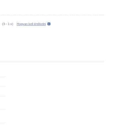
(
3
-
1
x)
Hogyan kell értékelni