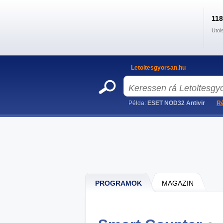
11
Utol
Letoltesgyorsan.hu
Példa:
ESET NOD32 Antivir
Ré
PROGRAMOK
MAGAZIN