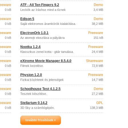
eeware
ATF - All Ten Fingers 9.2
Demo
0 kB
Leckék az íráshoz mind a tíznek
3,4 MB
eeware
Edison 5
Demo
0 kB
Saját elektromos áramkörök kialakítása.
38,2 MB
eeware
ElectronOrb 1.0.1
Freeware
0 kB
Az atomok eloszlása ​​a pályákra
151 kB
protonszám szerint.
eeware
Nootka 1.2.4
Freeware
0 kB
Klasszikus zenei kotta - gitár tanulása.
24,4 MB
eeware
eXtreme Movie Manager 8.5.4.0
Shareware
0 kB
Filmek kezelése.
72,8 MB
eeware
Physion 1.2.0
Freeware
0 kB
Fizikai kísérletek és jelenségek
14,7 MB
szimulációja.
eeware
Schoolhouse Test 4.1.2.5
Demo
0 kB
Tesztek készítése.
27,2 MB
eeware
Stellarium 0.14.2
GPL
0 kB
3D Sky a számítógépén.
138,3 MB
további frissítések »