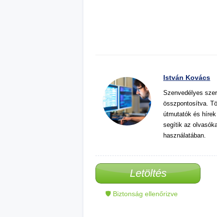
István Kovács
Szenvedélyes szer
összpontosítva. Tö
útmutatók és hírek
segítik az olvasók
használatában.
Letöltés
🛡 Biztonság ellenőrizve