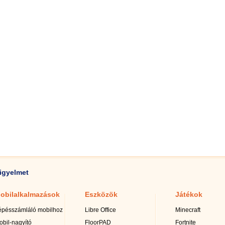
igyelmet
obilalkalmazások
Eszközök
Játékok
épésszámláló mobilhoz
Libre Office
Minecraft
obil-nagyító
FloorPAD
Fortnite