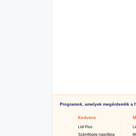
Programok, amelyek megérdemlik a f
Kedvenc
M
Lidl Plus
L
Számítógép nagyítása
M