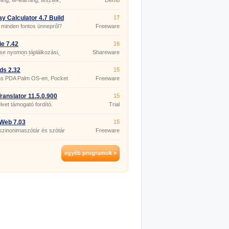
ning, M-learning, tesztek,
Demo
atok, feladatlapok, órák
ése.
ay Calculator 4.7 Build
17
minden fontos ünnepről?
Freeware
ie 7.42
16
e nyomon táplálkozási,
Shareware
lási és erősítő programjának
 részét.
ds 2.32
15
ás PDA Palm OS-en, Pocket
Freeware
ranslator 11.5.0.900
15
lvet támogató fordító.
Trial
Web 7.03
15
szinonimaszótár és szótár
Freeware
etkapcsolattal.
egyéb programok »