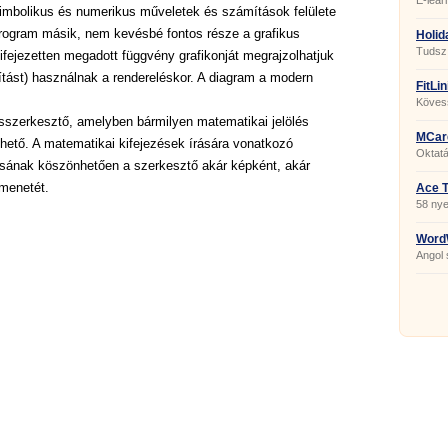
E-lear
zimbolikus és numerikus műveletek és számítások felülete
dolgoz
készít
 program másik, nem kevésbé fontos része a grafikus
Holid
9434
Tudsz 
ejezetten megadott függvény grafikonját megrajzolhatjuk
ítást) használnak a rendereléskor. A diagram a modern
FitLin
Kövess
sporto
sszerkesztő, amelyben bármilyen matematikai jelölés
minden
MCar
hető. A matematikai kifejezések írására vonatkozó
Oktat
ásának köszönhetően a szerkesztő akár képként, akár
PC-n.
imenetét.
Ace T
58 nye
Word
Angol 
intern