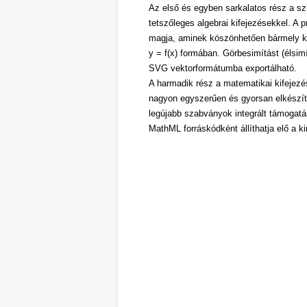
Az első és egyben sarkalatos rész a s
tetszőleges algebrai kifejezésekkel. A
magja, aminek köszönhetően bármely kif
y = f(x) formában. Görbesimítást (élsim
SVG vektorformátumba exportálható.
A harmadik rész a matematikai kifejezé
nagyon egyszerűen és gyorsan elkészít
legújabb szabványok integrált támogat
MathML forráskódként állíthatja elő a k