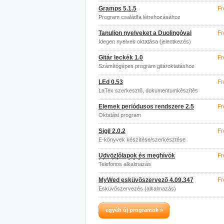
Gramps 5.1.5
Fr
Program családfa létrehozásához
Tanuljon nyelveket a Duolingóval
Fr
Idegen nyelvek oktatása (jelentkezés)
Gitár leckék 1.0
Fr
Számítógépes program gitároktatáshoz
LEd 0.53
Fr
LaTex szerkesztő, dokumentumkészítés
Elemek periódusos rendszere 2.5
Fr
Oktatási program
Sigil 2.0.2
Fr
E-könyvek készítése/szerkesztése
Üdvözlőlapok és meghívók
Fr
készítése 2.0.2
Telefonos alkalmazás
MyWed esküvőszervező 4.09.347
Fr
Esküvőszervezés (alkalmazás)
egyéb új programok »