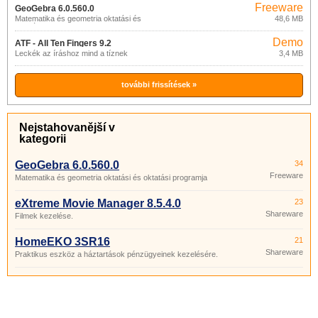
Freeware
GeoGebra 6.0.560.0
Matematika és geometria oktatási és
48,6 MB
oktatási programja
Demo
ATF - All Ten Fingers 9.2
Leckék az íráshoz mind a tíznek
3,4 MB
további frissítések »
Nejstahovanější v
kategorii
GeoGebra 6.0.560.0
34
Freeware
Matematika és geometria oktatási és oktatási programja
eXtreme Movie Manager 8.5.4.0
23
Shareware
Filmek kezelése.
HomeEKO 3SR16
21
Shareware
Praktikus eszköz a háztartások pénzügyeinek kezelésére.