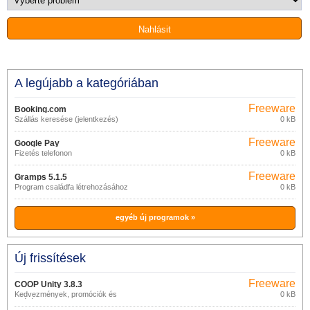
A legújabb a kategóriában
Freeware
Booking.com
Szállás keresése (jelentkezés)
0 kB
Freeware
Google Pay
Fizetés telefonon
0 kB
Freeware
Gramps 5.1.5
Program családfa létrehozásához
0 kB
egyéb új programok »
Új frissítések
Freeware
COOP Unity 3.8.3
Kedvezmények, promóciók és
0 kB
szórólapok mobilra