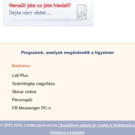
Programok, amelyek megérdemlik a figyelmet
Kedvenc
Mobilalkalmazások
Lidl Plus
Lépésszámláló mobilhoz
Számítógép nagyítása
Mobil-nagyító
Skicar online
TV távirányító
Pénznapló
Élő háttérképek mobilra
FB Messenger PC-n
Marias mobilhoz
© 2003-2026, Letoltesgyorsan.hu
|
Személyes adatok és cookie-k feldolgozása
Reklama a kontakty