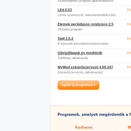
Számítógépes program gitároktatáshoz
LEd 0.53
Fr
LaTex szerkesztő, dokumentumkészítés
Elemek periódusos rendszere 2.5
Fr
Oktatási program
Sigil 2.0.2
Fr
E-könyvek készítése/szerkesztése
Üdvözlőlapok és meghívók
Fr
készítése 2.0.2
Telefonos alkalmazás
MyWed esküvőszervező 4.09.347
Fr
Esküvőszervezés (alkalmazás)
egyéb új programok »
Programok, amelyek megérdemlik a f
Kedvenc
M