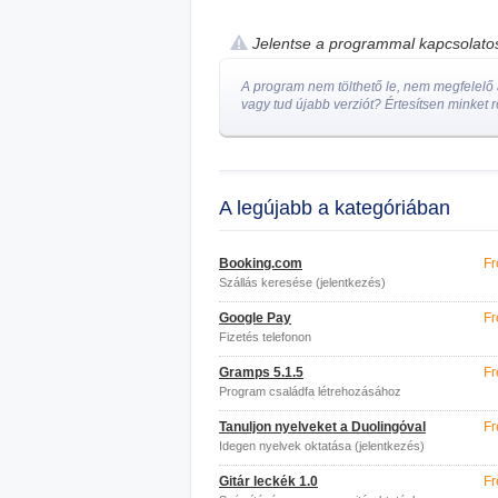
Jelentse a programmal kapcsolat
A program nem tölthető le, nem megfelelő a
vagy tud újabb verziót? Értesítsen minket r
A legújabb a kategóriában
Booking.com
Fr
Szállás keresése (jelentkezés)
Google Pay
Fr
Fizetés telefonon
Gramps 5.1.5
Fr
Program családfa létrehozásához
Tanuljon nyelveket a Duolingóval
Fr
Idegen nyelvek oktatása (jelentkezés)
Gitár leckék 1.0
Fr