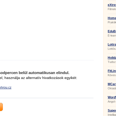
eXtre
Filmek
Home
Prakti
pénzüg
EduB
E-lear
dolgoz
készít
Lottra
Lottós
Holid
9434
Tudsz 
FitLin
sodpercen belül automatikusan elindul.
Kövess
el, használja az alternatív hivatkozások egyikét:
sporto
minden
MCar
mehrou.cz
Oktat
PC-n.
Word
Angol 
intern
Super
Intelli