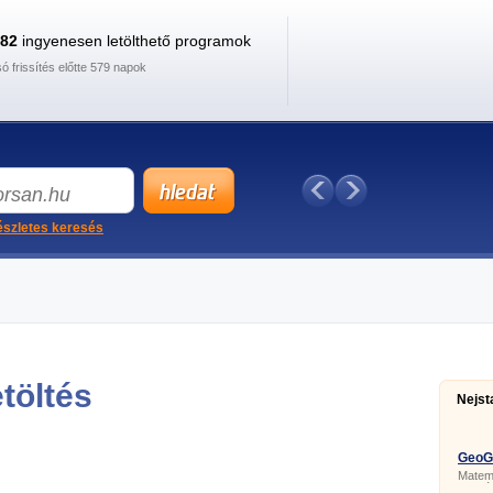
882
ingyenesen letölthető programok
só frissítés előtte 579 napok
szletes keresés
etöltés
Nejst
GeoGe
Matema
oktatá