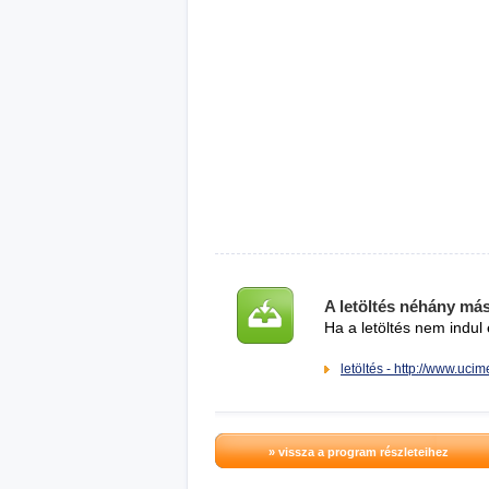
A letöltés néhány má
Ha a letöltés nem indul 
letöltés - http://www.uci
» vissza a program részleteihez