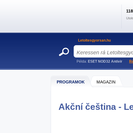
11
Utol
Letoltesgyorsan.hu
Példa:
ESET NOD32 Antivir
Ré
PROGRAMOK
MAGAZIN
Akční čeština - L