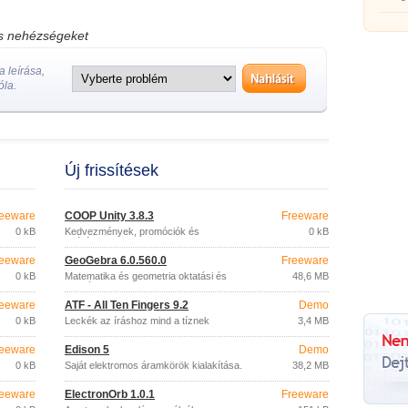
os nehézségeket
 leírása,
óla.
Új frissítések
eeware
COOP Unity 3.8.3
Freeware
0 kB
Kedvezmények, promóciók és
0 kB
szórólapok mobilra
eeware
GeoGebra 6.0.560.0
Freeware
0 kB
Matematika és geometria oktatási és
48,6 MB
oktatási programja
eeware
ATF - All Ten Fingers 9.2
Demo
0 kB
Leckék az íráshoz mind a tíznek
3,4 MB
eeware
Edison 5
Demo
0 kB
Saját elektromos áramkörök kialakítása.
38,2 MB
eeware
ElectronOrb 1.0.1
Freeware