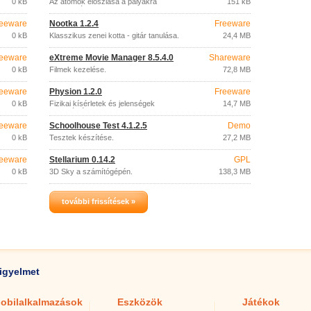
0 kB
Az atomok eloszlása ​​a pályákra
151 kB
protonszám szerint.
eeware
Nootka 1.2.4
Freeware
0 kB
Klasszikus zenei kotta - gitár tanulása.
24,4 MB
eeware
eXtreme Movie Manager 8.5.4.0
Shareware
0 kB
Filmek kezelése.
72,8 MB
eeware
Physion 1.2.0
Freeware
0 kB
Fizikai kísérletek és jelenségek
14,7 MB
szimulációja.
eeware
Schoolhouse Test 4.1.2.5
Demo
0 kB
Tesztek készítése.
27,2 MB
eeware
Stellarium 0.14.2
GPL
0 kB
3D Sky a számítógépén.
138,3 MB
további frissítések »
igyelmet
obilalkalmazások
Eszközök
Játékok