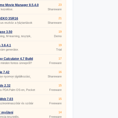
me Movie Manager 8.5.4.0
23
 kezelése.
Shareware
EKO 3SR16
21
kus eszköz a háztartások
Shareware
yeinek kezelésére.
ase 3.50
19
ning, M-learning, tesztek,
Demo
atok, feladatlapok, órák
ése.
 3.6.4.1
19
zám generátor.
Trial
ay Calculator 4.7 Build
17
minden fontos ünnepről?
Freeware
ie 7.42
16
e nyomon táplálkozási,
Shareware
lási és erősítő programjának
 részét.
ds 2.32
15
ás PDA Palm OS-en, Pocket
Freeware
Web 7.03
15
szinonimaszótár és szótár
Freeware
etkapcsolattal.
 myšlení
14
gencia tesztelés.
Freeware