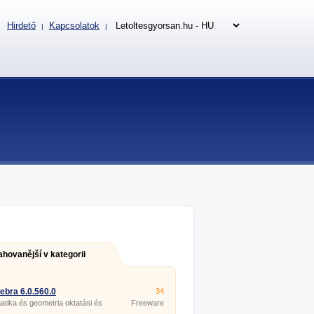
Hirdető
Kapcsolatok
|
|
ahovanější v kategorii
bra 6.0.560.0
34
tika és geometria oktatási és
Freeware
si programja