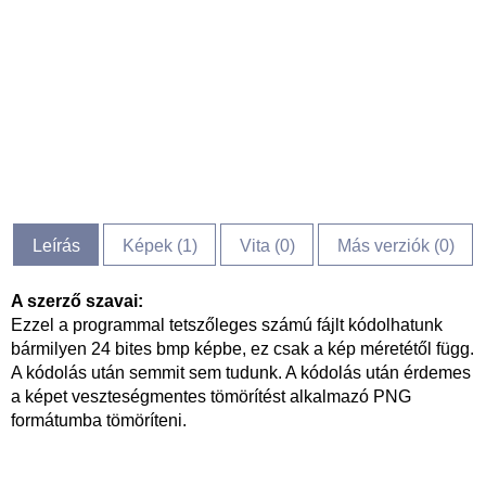
Leírás
Képek (
1
)
Vita (
0
)
Más verziók (0)
A szerző szavai:
Ezzel a programmal tetszőleges számú fájlt kódolhatunk
bármilyen 24 bites bmp képbe, ez csak a kép méretétől függ.
A kódolás után semmit sem tudunk. A kódolás után érdemes
a képet veszteségmentes tömörítést alkalmazó PNG
formátumba tömöríteni.