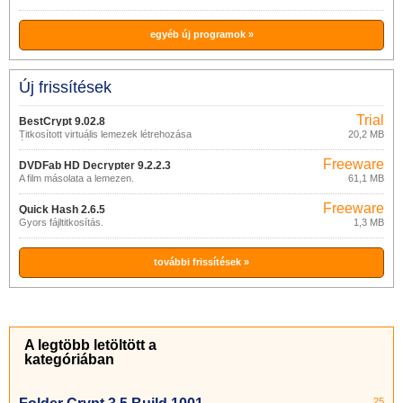
egyéb új programok »
Új frissítések
Trial
BestCrypt 9.02.8
Titkosított virtuális lemezek létrehozása
20,2 MB
és csatlakoztatása.
Freeware
DVDFab HD Decrypter 9.2.2.3
A film másolata a lemezen.
61,1 MB
Freeware
Quick Hash 2.6.5
Gyors fájltitkosítás.
1,3 MB
további frissítések »
A legtöbb letöltött a
kategóriában
25