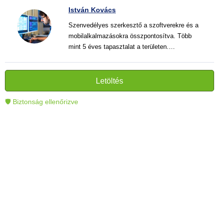
István Kovács
Szenvedélyes szerkesztő a szoftverekre és a
mobilalkalmazásokra összpontosítva. Több
mint 5 éves tapasztalat a területen.
Vélemények, útmutatók és hírek írása. Világos
és informatív szövegek alkotója, amelyek
segítik az olvasókat a modern technológia jobb
Letöltés
megértésében és használatában.
🛡 Biztonság ellenőrizve