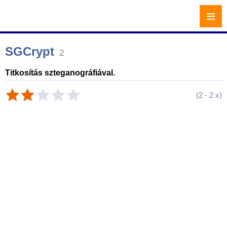
≡
SGCrypt
2
Titkosítás szteganográfiával.
(
2
-
2
x)