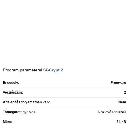
Program paraméterei
SGCrypt
2
Engedély:
Freeware
Verziószám:
2
A telepítés folyamatban van:
Nem
Támogatott nyelvek:
A szlovákon kívül
Méret:
34 kB