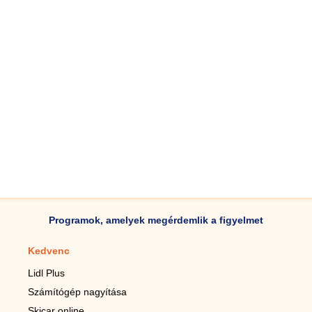
Programok, amelyek megérdemlik a figyelmet
Kedvenc
Mobilalkalmazások
Lidl Plus
Lépésszámláló mobilhoz
Számítógép nagyítása
Mobil-nagyító
Skicar online
TV távirányító