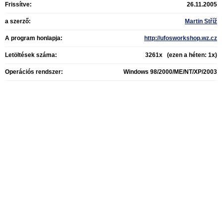
Frissítve:
26.11.2005
a szerző:
Martin Stříž
A program honlapja:
http://ufosworkshop.wz.cz
Letöltések száma:
3261x (ezen a héten: 1x)
Operációs rendszer:
Windows 98/2000/ME/NT/XP/2003