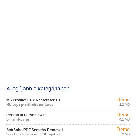
A legújabb a kategóriában
Demo
MS Product KEY Restorator 1.1
Microsoft terméktelepítési kulcs
2,2 MB
Demo
helyreállítása.
Demo
Person to Person 3.4.0
E-mail titkosítás.
4,1 MB
Demo
SoftSpire PDF Security Removal
Védelem eltávolítása a PDF-fájlokból.
2 MB
2.0