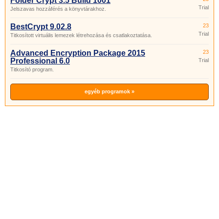
Folder Crypt 3.5 Build 1001
Trial
Jelszavas hozzáférés a könyvtárakhoz.
BestCrypt 9.02.8
23
Trial
Titkosított virtuális lemezek létrehozása és csatlakoztatása.
Advanced Encryption Package 2015
23
Professional 6.0
Trial
Titkosító program.
egyéb programok »