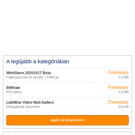
A legújabb a kategóriában
Freeware
WebShare 20201017 Beta
Fájlmegosztás és tárolás – Felhő az
5,5 MB
AJAX-ban
Freeware
BitRope
P2P kliens.
4,5 MB
Freeware
LightBox Video Web Gallery
Webgalériák készítése
520 kB
Creator 2.1.7
egyéb új programok »