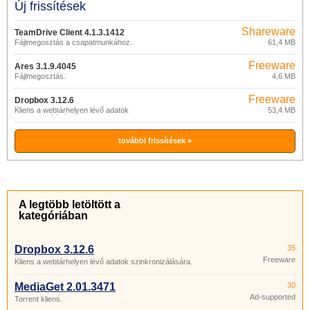
Új frissítések
Shareware
TeamDrive Client 4.1.3.1412
Fájlmegosztás a csapatmunkához.
61,4 MB
Freeware
Ares 3.1.9.4045
Fájlmegosztás.
4,6 MB
Freeware
Dropbox 3.12.6
Kliens a webtárhelyen lévő adatok
53,4 MB
szinkronizálására.
további frissítések »
A legtöbb letöltött a
kategóriában
Dropbox 3.12.6
35
Freeware
Kliens a webtárhelyen lévő adatok szinkronizálására.
MediaGet 2.01.3471
30
Ad-supported
Torrent kliens.