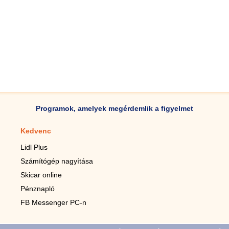
Programok, amelyek megérdemlik a figyelmet
Kedvenc
Mobilalkalmazások
Lidl Plus
Lépésszámláló mobilhoz
Számítógép nagyítása
Mobil-nagyító
Skicar online
TV távirányító
Pénznapló
Élő háttérképek mobilra
FB Messenger PC-n
Marias mobilhoz