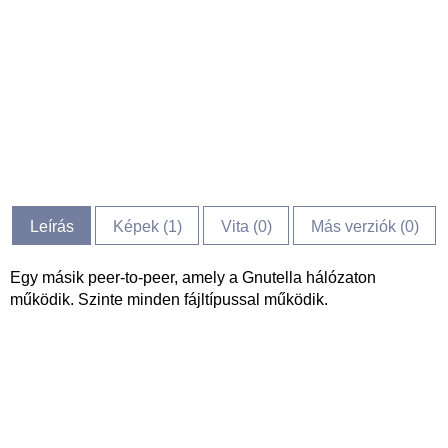
Leírás
Képek (
1
)
Vita (
0
)
Más verziók (0)
Egy másik peer-to-peer, amely a Gnutella hálózaton
működik. Szinte minden fájltípussal működik.