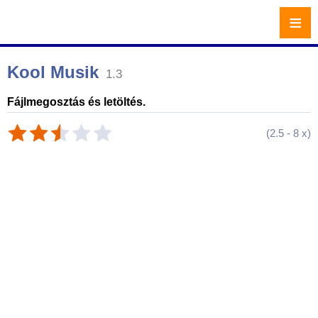
≡
Kool Musik
1.3
Fájlmegosztás és letöltés.
(
2.5
-
8
x)