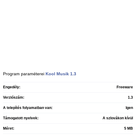
Program paraméterei
Kool Musik
1.3
Engedély:
Freeware
Verziószám:
1.3
A telepítés folyamatban van:
Igen
Támogatott nyelvek:
A szlovákon kívül
Méret:
5 MB