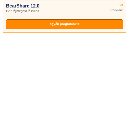
BearShare 12.0
29
Freeware
P2P fájlmegosztó kliens.
egyéb programok »