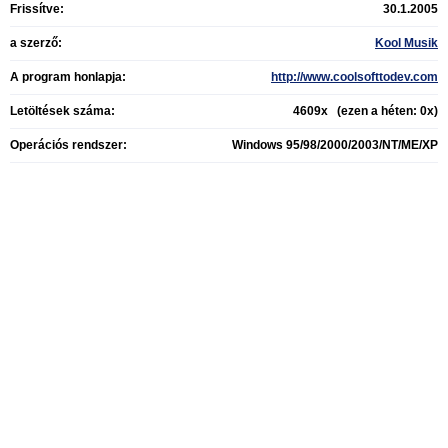
Frissítve:
30.1.2005
a szerző:
Kool Musik
A program honlapja:
http://www.coolsofttodev.com
Letöltések száma:
4609x (ezen a héten: 0x)
Operációs rendszer:
Windows 95/98/2000/2003/NT/ME/XP