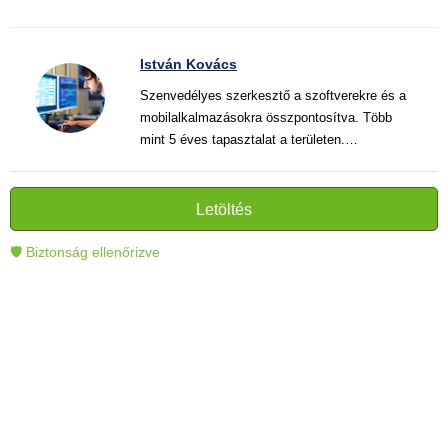
István Kovács
Szenvedélyes szerkesztő a szoftverekre és a
mobilalkalmazásokra összpontosítva. Több
mint 5 éves tapasztalat a területen.
Vélemények, útmutatók és hírek írása. Világos
és informatív szövegek alkotója, amelyek
segítik az olvasókat a modern technológia jobb
Letöltés
megértésében és használatában.
🛡 Biztonság ellenőrizve