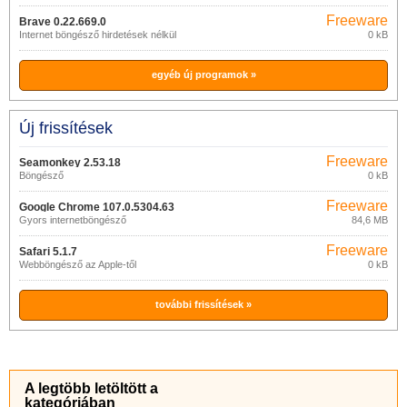
Freeware
Brave 0.22.669.0
Internet böngésző hirdetések nélkül
0 kB
egyéb új programok »
Új frissítések
Freeware
Seamonkey 2.53.18
Böngésző
0 kB
Freeware
Google Chrome 107.0.5304.63
Gyors internetböngésző
84,6 MB
Freeware
Safari 5.1.7
Webböngésző az Apple-től
0 kB
további frissítések »
A legtöbb letöltött a
kategóriában