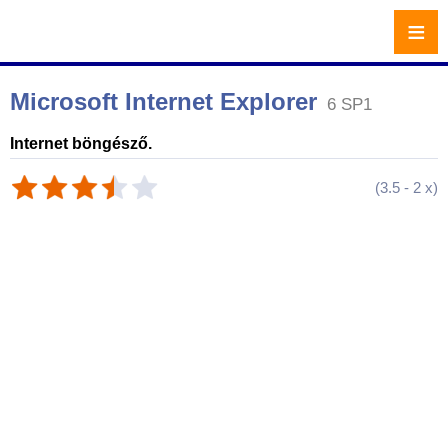
≡
Microsoft Internet Explorer
6 SP1
Internet böngésző.
(
3.5
-
2
x)