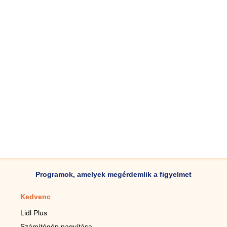
Programok, amelyek megérdemlik a figyelmet
Kedvenc
Mobilalkalmazások
Lidl Plus
Lépésszámláló mobilhoz
Számítógép nagyítása
Mobil-nagyító