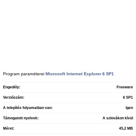
Program paraméterei
Microsoft Internet Explorer
6 SP1
Engedély:
Freeware
Verziószám:
6 SP1
A telepítés folyamatban van:
Igen
Támogatott nyelvek:
A szlovákon kívül
Méret:
45,2 MB