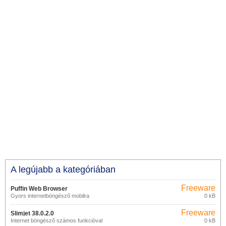
A legújabb a kategóriában
Freeware
Puffin Web Browser
Gyors internetböngésző mobilra
0 kB
Freeware
Slimjet 38.0.2.0
Internet böngésző számos funkcióval
0 kB